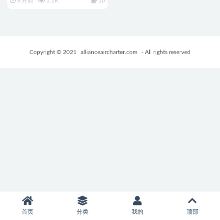
6 月前
1.1K
10
Ver2.0.3 AI汉化版+全回想存档
+日式RPG游戏+1.10G
Copyright © 2021
allianceaircharter.com
- All rights reserved
首页
分类
我的
顶部