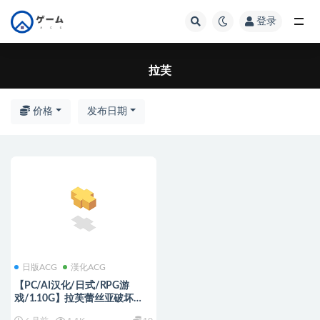
登录
全部
拉芙
价格
发布日期
日版ACG
漢化ACG
【PC/AI汉化/日式/RPG游
戏/1.10G】拉芙蕾丝亚破坏
（ラフレシアブレイク）