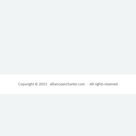
Copyright © 2021
allianceaircharter.com
- All rights reserved