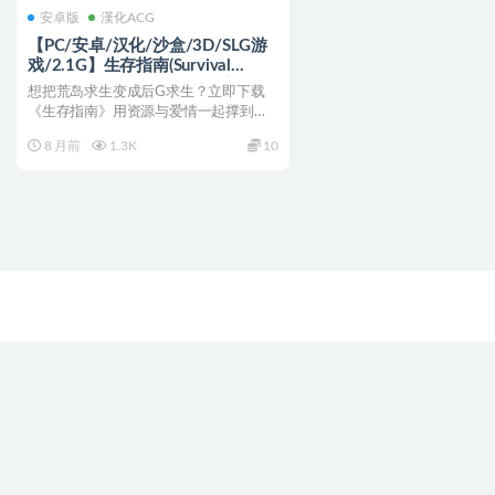
安卓版
漢化ACG
【PC/安卓/汉化/沙盒/3D/SLG游
戏/2.1G】生存指南(Survival
Guide) Ver1.1 汉化版+PC+安卓
想把荒岛求生变成后G求生？立即下载
+沙盒3DSLG游戏+2.1G
《生存指南》用资源与爱情一起撑到救
援！ 生存指南(Surv...
8 月前
1.3K
10