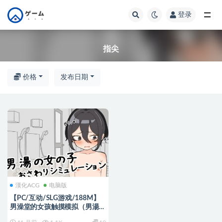
登录
全部
指尖
价格
发布日期
漢化ACG
电脑版
【PC/互动/SLG游戏/188M】
男澡堂的女孩触摸模拟（男湯の
女の子おさわりシミュレーショ