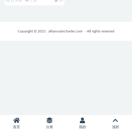
11 月前
1.1K
10
ン）正式版+互动SLG游戏
+188M
Copyright © 2021
allianceaircharter.com
- All rights reserved
首页
分类
我的
顶部