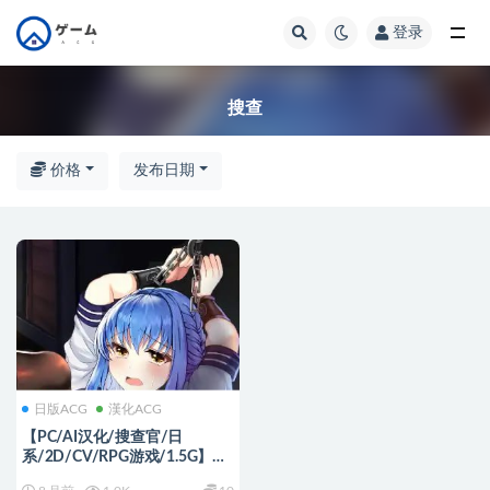
登录
全部
搜查
价格
发布日期
日版ACG
漢化ACG
【PC/AI汉化/搜查官/日
系/2D/CV/RPG游戏/1.5G】潜
入搜查官布兰妮 (潛入捜査官ブ