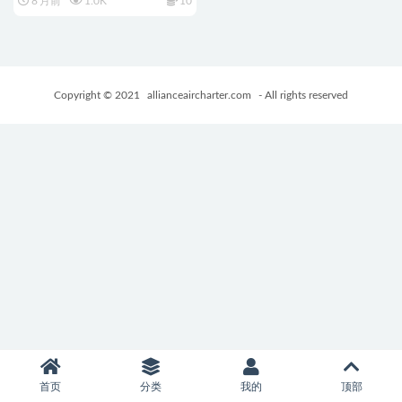
8 月前
1.0K
10
リトニー) AI汉化版+搜查官+日
系2D CV RPG游戏+1.5G
Copyright © 2021
allianceaircharter.com
- All rights reserved
首页
分类
我的
顶部