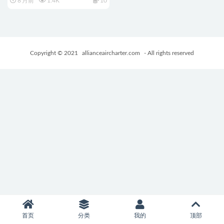
8 月前
1.4K
10
ょん）AI汉化版+日式SLG游戏
+2.60G
Copyright © 2021
allianceaircharter.com
- All rights reserved
首页
分类
我的
顶部