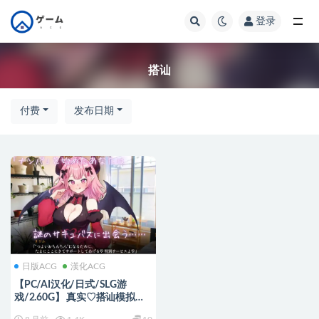
登录
全部
搭讪
付费
发布日期
日版ACG
漢化ACG
【PC/AI汉化/日式/SLG游
戏/2.60G】 真实♡搭讪模拟
（りある♡なんぱしみゅれーし