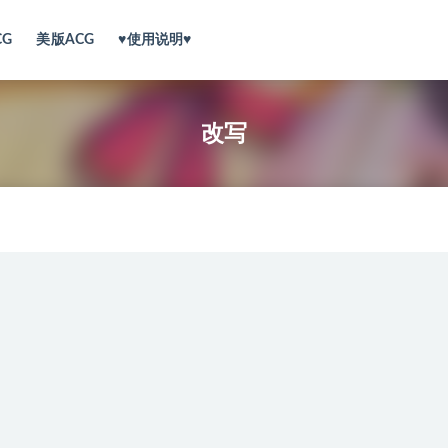
CG
美版ACG
♥使用说明♥
改写