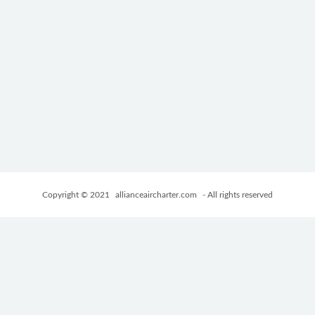
Copyright © 2021
allianceaircharter.com
- All rights reserved