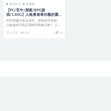
漢化ACG
电脑版
【PC/官中/探索/RPG游
戏/1.60G】人格勇者希尔薇的重启
人生 （人格勇者シルヴィのやり直
时间穿越与命运改写，体验改写悲剧、
し） 官中步兵版+全回想存档+探
让妹妹成为真正英雄的救赎之旅！ 人格
索RPG游戏+1.60G
勇者希尔薇的重启人生 ...
4 月前
824
10