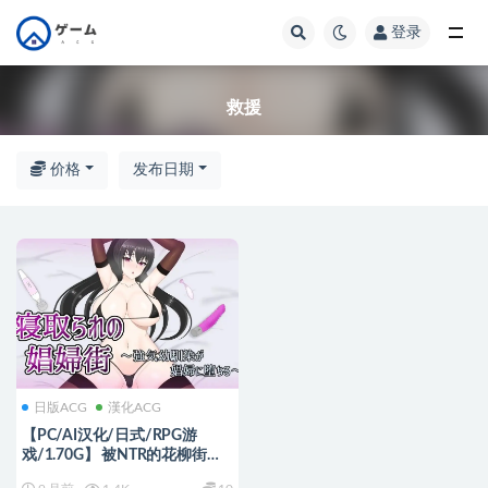
登录
全部
救援
价格
发布日期
日版ACG
漢化ACG
【PC/AI汉化/日式/RPG游
戏/1.70G】 被NTR的花柳街～
强势青梅竹马堕落成娼妇～