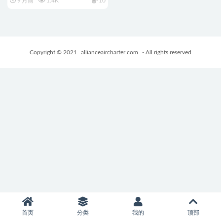
9 月前
1.4K
10
Ver1.1 AI汉化版+全回想存档
+日式RPG游戏+1.70G
Copyright © 2021
allianceaircharter.com
- All rights reserved
首页
分类
我的
顶部