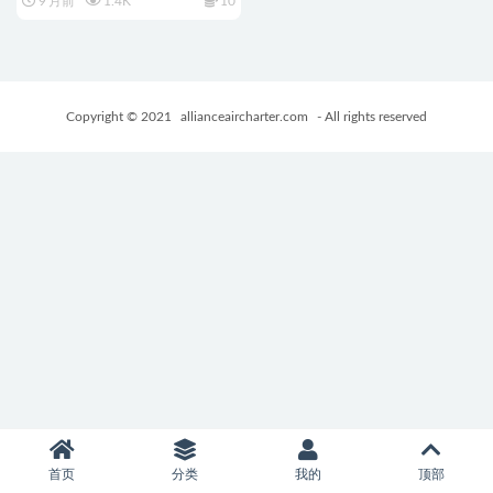
9 月前
1.4K
10
Ver1.1 AI汉化版+全回想存档
+日式RPG游戏+1.70G
Copyright © 2021
allianceaircharter.com
- All rights reserved
首页
分类
我的
顶部