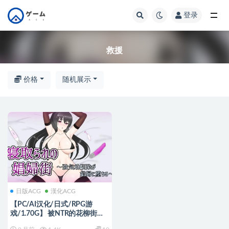
登录
全部
救援
价格
随机展示
日版ACG
漢化ACG
【PC/AI汉化/日式/RPG游
戏/1.70G】 被NTR的花柳街～
强势青梅竹马堕落成娼妇～