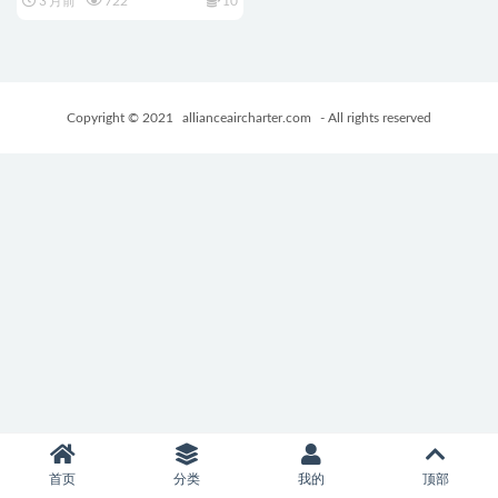
3 月前
722
10
SLG游戏+300M
Copyright © 2021
allianceaircharter.com
- All rights reserved
首页
分类
我的
顶部