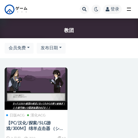
登录
全部
教团
会员免费
发布日期
日版ACG
漢化ACG
【PC/汉化/探索/SLG游
戏/300M】 绵羊点击器 （シー
プ・クリッカー） 正式版+日式