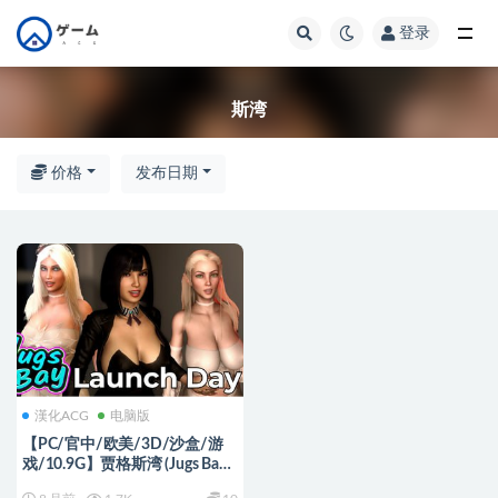
登录
全部
斯湾
价格
发布日期
漢化ACG
电脑版
【PC/官中/欧美/3D/沙盒/游
戏/10.9G】贾格斯湾 (Jugs Bay)
Ver1.0.4 官方中文版+欧美3D沙