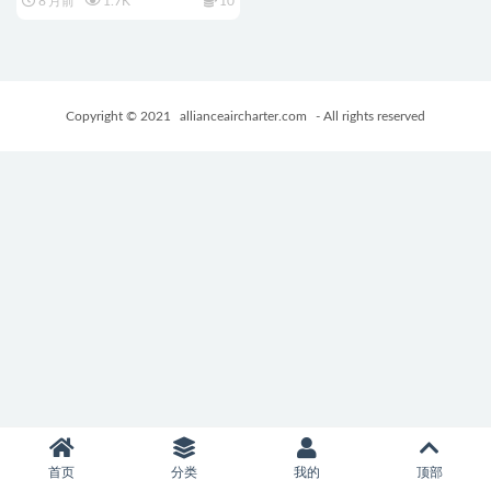
8 月前
1.7K
10
盒游戏+10.9G
Copyright © 2021
allianceaircharter.com
- All rights reserved
首页
分类
我的
顶部