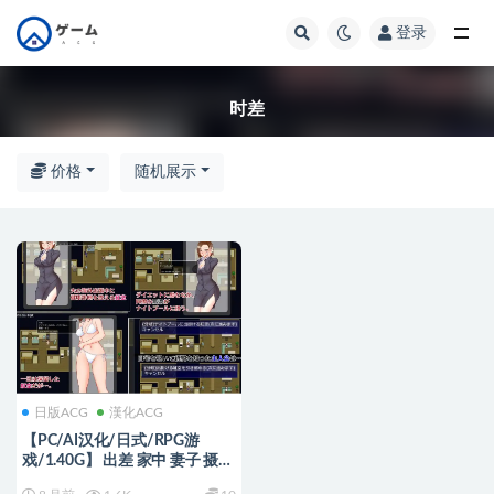
登录
全部
时差
价格
随机展示
日版ACG
漢化ACG
【PC/AI汉化/日式/RPG游
戏/1.40G】 出差 家中 妻子 摄像
头 （出張 自宅 妻 カメラ) AI汉