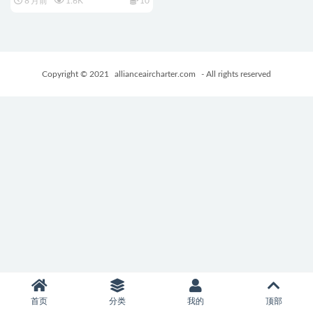
8 月前
1.6K
10
化版+日式RPG游戏+1.40G
Copyright © 2021
allianceaircharter.com
- All rights reserved
首页
分类
我的
顶部