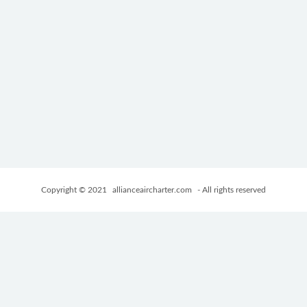
Copyright © 2021
allianceaircharter.com
- All rights reserved