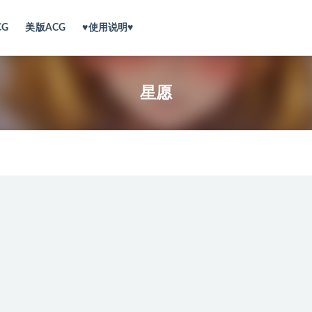
CG
美版ACG
♥使用说明♥
星愿