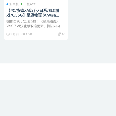
安卓版
日版ACG
【PC/安卓/AI汉化/日系/SLG游
戏/0.55G】星愿物语 (A Wish
Come True) Ver0.7 AI汉化版
拥抱自我，实现心愿！《星愿物语》
+PC+安卓+日系SLG游戏+0.55G
Ver0.7 AI汉化版双端更新。扮演内向的
大学生贝拉，在平...
7 月前
1.5K
10