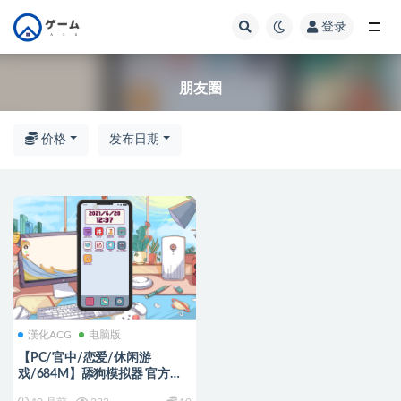
登录
全部
朋友圈
价格
发布日期
漢化ACG
电脑版
【PC/官中/恋爱/休闲游
戏/684M】舔狗模拟器 官方简
体中文+文字模拟恋爱休闲游戏