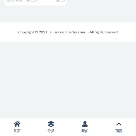
10 月前
223
10
+684M
Copyright © 2021
allianceaircharter.com
- All rights reserved
首页
分类
我的
顶部