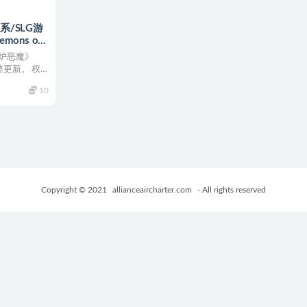
系/SLG游
mons of
2 AI汉化版
炉恶魔》
+4.30G
完整更新。 权
10
Copyright © 2021
allianceaircharter.com
- All rights reserved