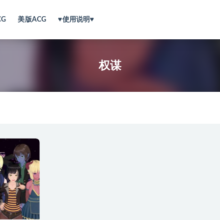
CG
美版ACG
♥使用说明♥
权谋