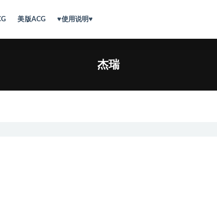
CG
美版ACG
♥使用说明♥
杰瑞