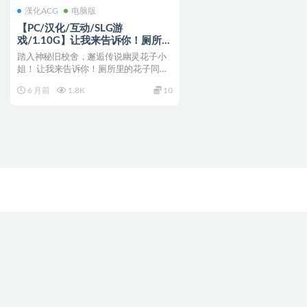
漢化ACG
电脑版
【PC/汉化/互动/SLG游
戏/1.10G】让我来告诉你！厕所里
的花子同学。（わからせ！トイレ
踏入神秘旧校舍，邂逅传说幽灵花子小
の花子さん。）Ver1.1 正式版+互
姐！ 让我来告诉你！厕所里的花子同
动SLG游戏+1.10G
学。（わからせ！トイレの...
6 月前
1.8K
10