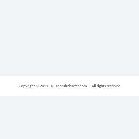
Copyright © 2021
allianceaircharter.com
- All rights reserved