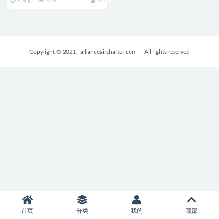
9 月前
439
10
+PC+安卓+日系SLG游戏+460M
Copyright © 2021
allianceaircharter.com
- All rights reserved
首页
分类
我的
顶部