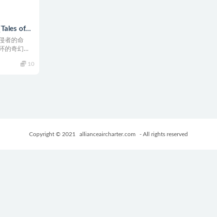
les of
 官中步兵版
侵者的命
游戏
环的奇幻冒
10
Copyright © 2021
allianceaircharter.com
- All rights reserved