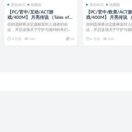
漢化ACG
电脑版
漢化ACG
电脑版
【PC/官中/互动/ACT游
【PC/官中/欧美/ACT游
戏/400M】 月亮传说 （Tales of
戏/400M】 月亮传说 （Ta
the Moon） Ver1.02 官中步兵版
the Moon） Ver1.0
你的选择将决定森林面对入侵者的命
你的选择将决定森林面对入
+自带全回想+互动ACT游戏
+自带全回想+欧美ACT
运，开启这场关于守护与循环的奇幻冒
运，开启这场关于守护与循
+400M
+400M
险之旅！ 月亮传说 （Ta...
险之旅！ 月亮传说 （Ta...
3 月前
543
10
6 月前
650