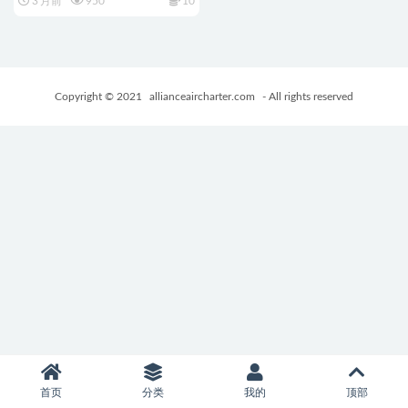
3 月前
950
10
たねとられちゃいます）AI汉化
版+全回想存档+探索RPG游戏
+910M
Copyright © 2021
allianceaircharter.com
- All rights reserved
首页
分类
我的
顶部