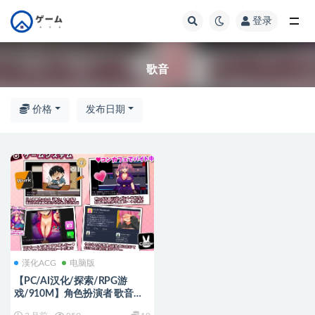
登录
全部
歌音
价格
发布日期
漢化ACG
电脑版
【PC/AI汉化/探索/RPG游
戏/910M】角色扮演者 歌音要
被夺走了（コスプレイヤー う