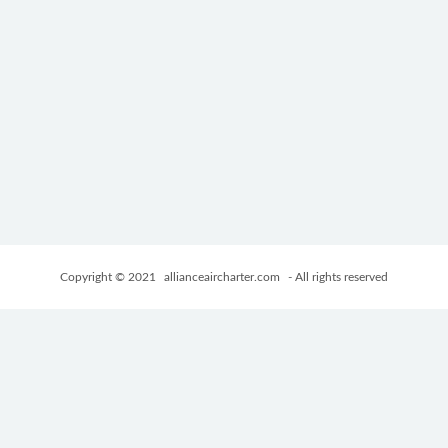
Copyright © 2021
allianceaircharter.com
- All rights reserved