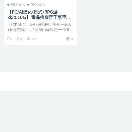
日版ACG
漢化ACG
【PC/AI汉化/日式/RPG游
戏/1.10G】 毒品搜查官千惠里
（薬物捜査官千恵里） AI汉化版
证据即正义，潜行破暗网！多身份潜入
+全回想存档+日式RPG游戏
+证据链战斗，6结局由你决定——立即
+1.10G
下载，斩断城市毒链！ ...
10 月前
115
10