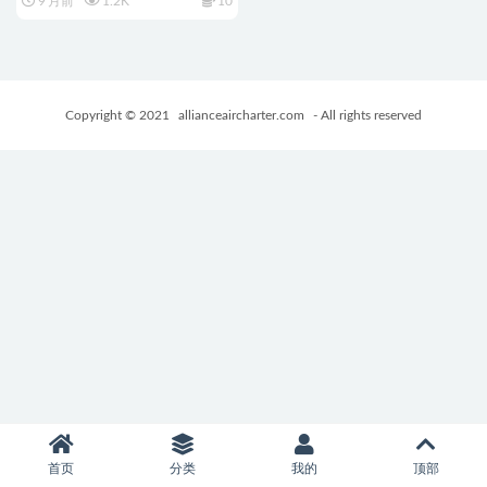
9 月前
1.2K
10
NTR） AI汉化版+全回想存档
+日式RPG游戏+1.90G
Copyright © 2021
allianceaircharter.com
- All rights reserved
首页
分类
我的
顶部