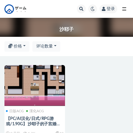
登录
全部
沙耶子
价格
评论数量
日版ACG
漢化ACG
【PC/AI汉化/日式/RPG游
戏/1.90G】 沙耶子的子宫婚约
NTR （沙耶子の子宮婚約