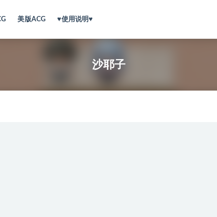
CG
美版ACG
♥使用说明♥
沙耶子