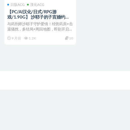
日版ACG
漢化ACG
【PC/AI汉化/日式/RPG游
戏/1.90G】 沙耶子的子宫婚约
NTR （沙耶子の子宮婚約NTR）
与药剂师沙耶子守护爱情！经营药房+击
AI汉化版+全回想存档+日式RPG游
退骚扰，多结局+周回地图，即刻开启甜
戏+1.90G
蜜考验！ 沙耶子的子...
9 月前
1.2K
10