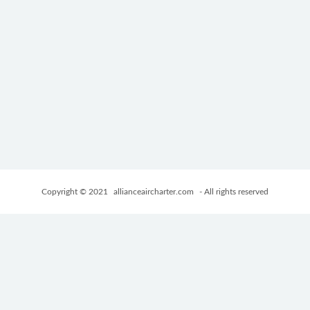
Copyright © 2021
allianceaircharter.com
- All rights reserved