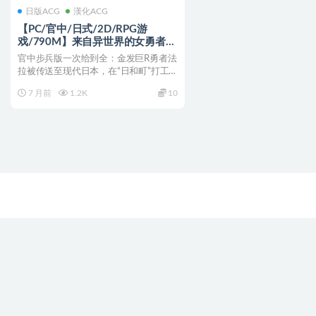
日版ACG
漢化ACG
【PC/官中/日式/2D/RPG游
戏/790M】来自异世界的女勇者法
拉 (異世界から来た女勇者ファー
官中步兵版一次给到全：金发巨R勇者法
ラ) 官中步兵版 + 全回想存档+日式
拉被传送至现代日本，在“日和町”打工
2DRPG游戏+790M
攒魔力， 全程羞耻P...
7 月前
1.2K
10