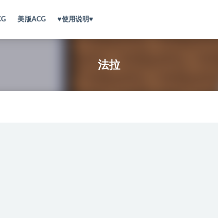
CG
美版ACG
♥使用说明♥
法拉