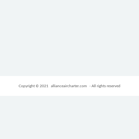
Copyright © 2021
allianceaircharter.com
- All rights reserved