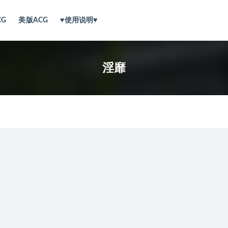
CG
美版ACG
♥使用说明♥
淫靡