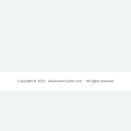
Copyright © 2021
allianceaircharter.com
- All rights reserved