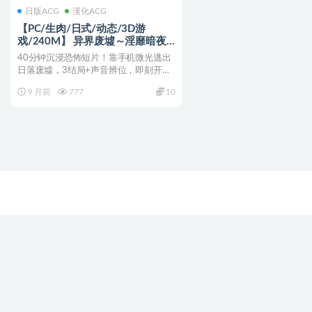
日版ACG
漢化ACG
【PC/生肉/日式/动态/3D游
戏/240M】 异界废墟～淫靡暗夜
祭品～ （異界廃墟～淫靡なる闇の
40分钟沉浸恐怖短片！靠手机微光逃出
贄～）生肉版+存档+日式3D游戏
日落废墟，3结局+声音辨位，即刻开
+240M
逃！ 异界废墟～淫靡暗...
9 月前
777
10