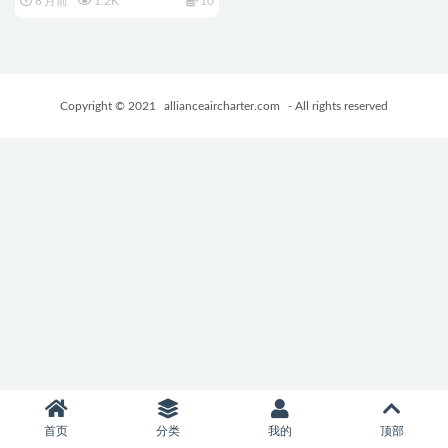
8 月前
1.2K
10
+950M
Copyright © 2021
allianceaircharter.com
- All rights reserved
首页
分类
我的
顶部