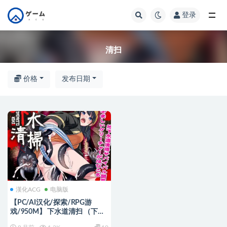
登录
全部
清扫
价格
发布日期
漢化ACG
电脑版
【PC/AI汉化/探索/RPG游
戏/950M】 下水道清扫 （下水
清掃）AI汉化版+探索RPG游戏