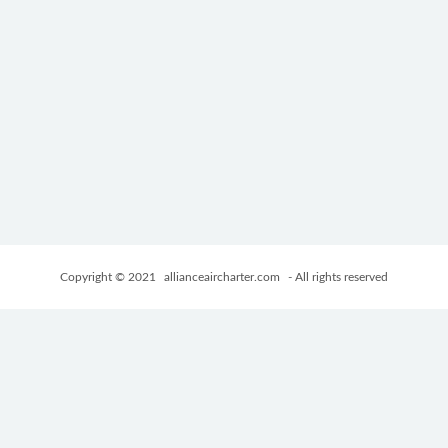
Copyright © 2021
allianceaircharter.com
- All rights reserved