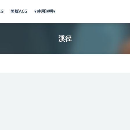
CG
美版ACG
♥使用说明♥
溪径