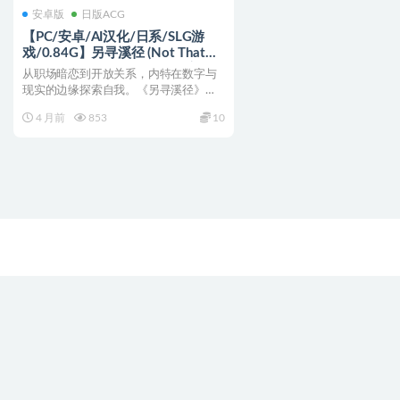
安卓版
日版ACG
【PC/安卓/AI汉化/日系/SLG游
戏/0.84G】另寻溪径 (Not That
Stream) Ch.4 AI汉化版+PC+安卓
从职场暗恋到开放关系，内特在数字与
+日系SLG游戏+0.84G
现实的边缘探索自我。《另寻溪径》
Ch.4 AI汉化版双端发...
4 月前
853
10