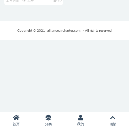
4 月前
1.3K
10
+PC+安卓+日式RPG游戏
+3.30G
Copyright © 2021
allianceaircharter.com
- All rights reserved
首页
分类
我的
顶部