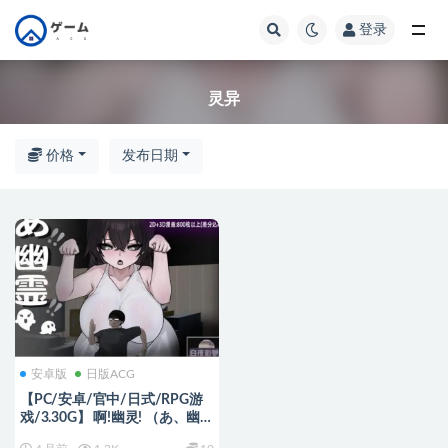
登录
全部
灵异
价格
发布日期
安卓版
日版ACG
【PC/安卓/官中/日式/RPG游
戏/3.30G】 啊!幽灵! （あ、幽
霊） Ver1.1 官中版+全回想存档