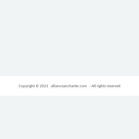
Copyright © 2021
allianceaircharter.com
- All rights reserved