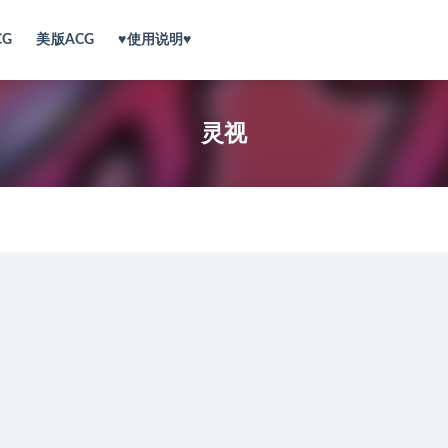
CG
美版ACG
♥使用说明♥
灵视