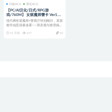
日版ACG
漢化ACG
【PC/AI汉化/日式/RPG游
戏/760M】 女驱魔师蕾卡 Ver1.0
内嵌AI汉化版+日式RPG游戏
现代稀有退魔师×警视厅特别顾问，直面
+760M
都市凶恶强暴迷雾——用灵视与推理揭开
二亿日元悬赏的真相。...
11 月前
657
10