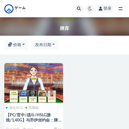
登录
全部
牌库
价格
发布日期
漢化ACG
电脑版
【PC/官中/战斗/HSLG游
戏/1.40G】与乔伊丝约会：牌
库构筑游戏（Dating Joyce: デ