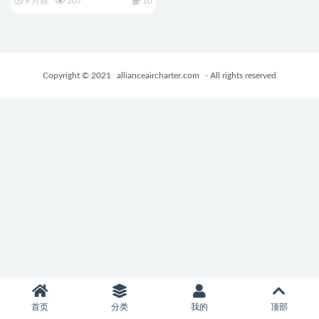
9 月前
207
10
ッキ構築ゲーム）PC+MAC 官
中步兵版+战斗HSLG游戏
+1.40G
Copyright © 2021
allianceaircharter.com
- All rights reserved
首页
分类
我的
顶部