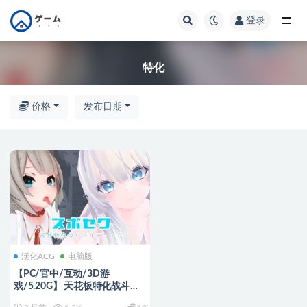
登录
全部
特化
价格
发布日期
漢化ACG
电脑版
【PC/官中/互动/3D游
戏/5.20G】 天花板特化战斗爱
～（天井特化のバトルファック