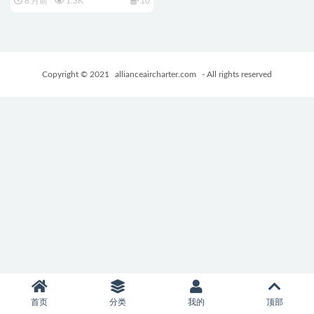
8 月前
1.3K
10
～） Ver25.12.15 官方中文版
+DLC+互动3D游戏+5.20G
Copyright © 2021
allianceaircharter.com
- All rights reserved
首页
分类
我的
顶部