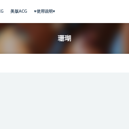
CG
美版ACG
♥使用说明♥
珊瑚