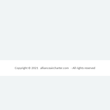
Copyright © 2021
allianceaircharter.com
- All rights reserved