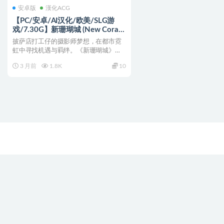
安卓版
漢化ACG
【PC/安卓/AI汉化/欧美/SLG游
戏/7.30G】新珊瑚城 (New Coral
City) S2 Ver0.43 AI汉化版+PC+安
披萨店打工仔的摄影师梦想，在都市霓
卓+欧美SLG游戏+7.30G
虹中寻找机遇与羁绊。《新珊瑚城》第
二季v0.43 AI汉化...
3 月前
1.8K
10