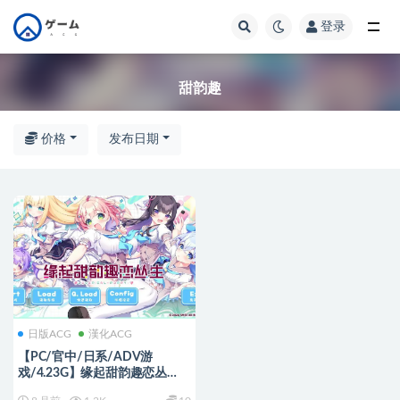
登录
全部
甜韵趣
价格
发布日期
日版ACG
漢化ACG
【PC/官中/日系/ADV游
戏/4.23G】缘起甜韵趣恋丛
生！ (LOVEPICAL-POPPY!) 官