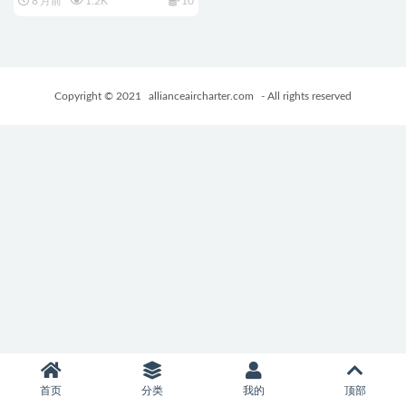
8 月前
1.2K
10
方中文完整版+日系ADV游戏
+4.23G
Copyright © 2021
allianceaircharter.com
- All rights reserved
首页
分类
我的
顶部