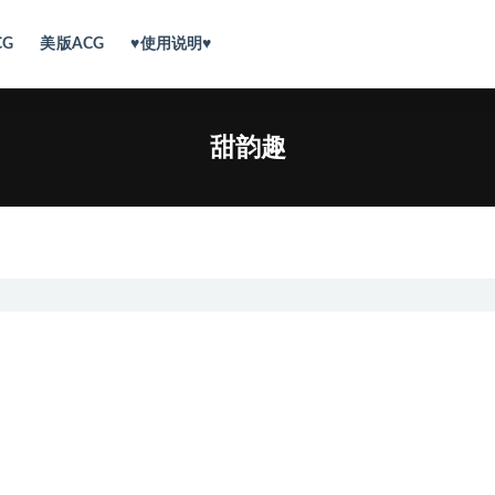
CG
美版ACG
♥使用说明♥
甜韵趣