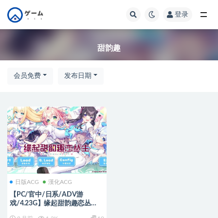
登录
全部
甜韵趣
会员免费
发布日期
日版ACG
漢化ACG
【PC/官中/日系/ADV游
戏/4.23G】缘起甜韵趣恋丛
生！ (LOVEPICAL-POPPY!) 官