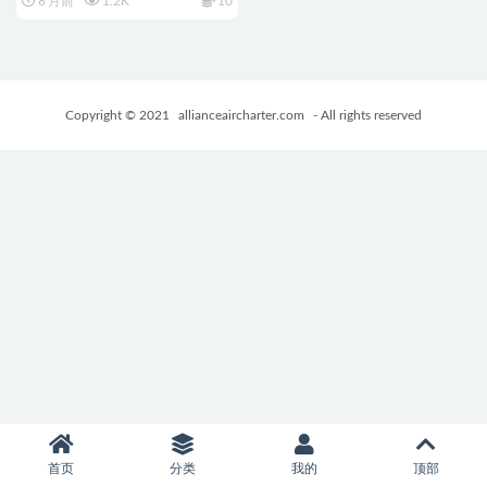
8 月前
1.2K
10
方中文完整版+日系ADV游戏
+4.23G
Copyright © 2021
allianceaircharter.com
- All rights reserved
首页
分类
我的
顶部