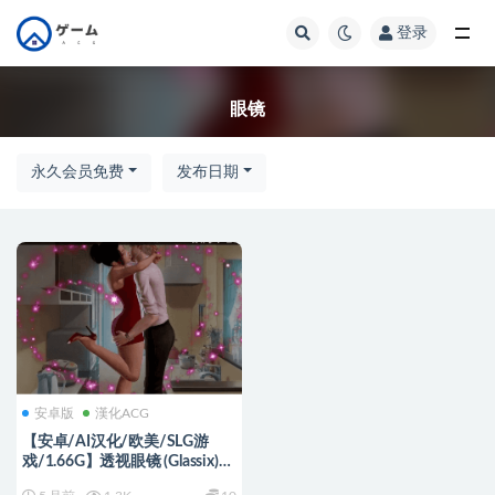
登录
全部
眼镜
永久会员免费
发布日期
安卓版
漢化ACG
【安卓/AI汉化/欧美/SLG游
戏/1.66G】透视眼镜 (Glassix)
Ver1.0.4 官方中文版+安卓+欧美