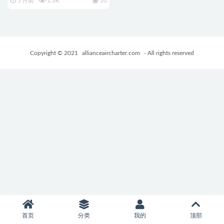
5 月前
1.3K
10
SLG游戏+1.66G
Copyright © 2021
allianceaircharter.com
- All rights reserved
首页
分类
我的
顶部