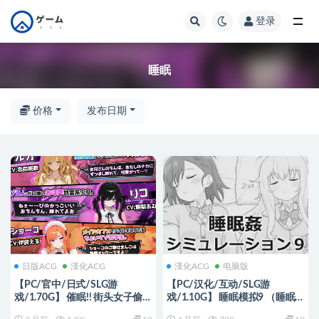
登录
全部
睡眠
价格
发布日期
日版ACG
漢化ACG
漢化ACG
电脑版
【PC/官中/日式/SLG游
【PC/汉化/互动/SLG游
戏/1.70G】 催眠!! 街头女子偷拍
戏/1.10G】 睡眠模拟9 （睡眠○
配信致富游戏 さいみん！！ 官
シミュレーション9） Ver1.0.0