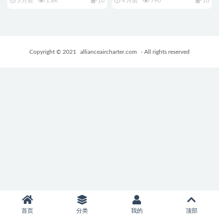
3 月前
1.8K
10
4 月前
790
10
中版+日式SLG游戏+1.70G
RC2 正式版+互动SLG游戏
+1.10G
Copyright © 2021
allianceaircharter.com
- All rights reserved
首页
分类
我的
顶部