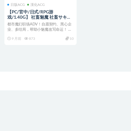
日版ACG
漢化ACG
【PC/官中/日式/RPG游
戏/1.40G】 社畜魅魔 社畜サキュ
バス ～消耗品扱いの新人淫魔咲姫
都市魔幻职场ADV！自愿契约、黑心企
官中步兵版+全回想存档+日式RPG
业、多结局，帮助小魅魔改写命运！ 社
游戏+1.40G
畜魅魔 社畜サキュバ...
9 月前
873
10