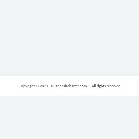
Copyright © 2021
allianceaircharter.com
- All rights reserved