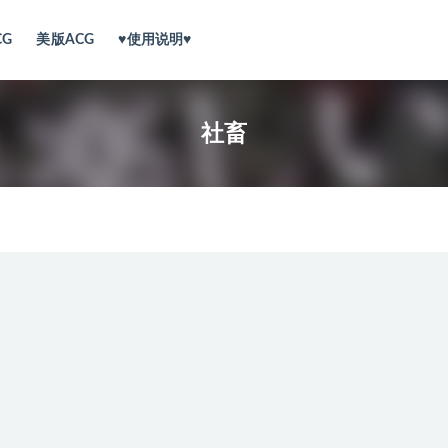
CG
美版ACG
♥使用说明♥
社畜