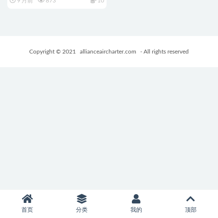
9 月前
873
10
魔咲姫 官中步兵版+全回想存档
+日式RPG游戏+1.40G
Copyright © 2021
allianceaircharter.com
- All rights reserved
首页
分类
我的
顶部