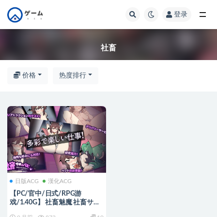
登录
全部
社畜
价格
热度排行
日版ACG
漢化ACG
【PC/官中/日式/RPG游
戏/1.40G】 社畜魅魔 社畜サキ
ュバス ～消耗品扱いの新人淫