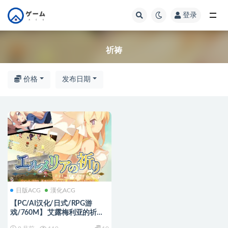
登录
全部
祈祷
价格
发布日期
日版ACG
漢化ACG
【PC/AI汉化/日式/RPG游
戏/760M】 艾露梅利亚的祈祷
（エルメリアの祈り）Ver1.01