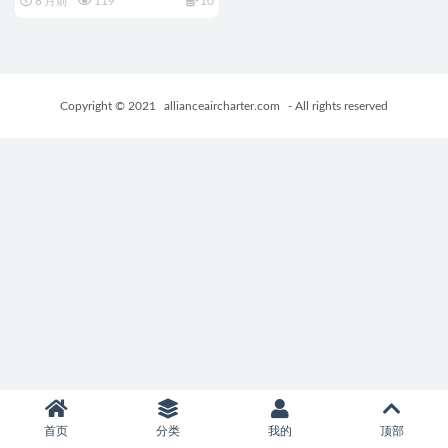
8 月前
119
10
AI汉化版+存档+日式RPG游戏
+760M
Copyright © 2021
allianceaircharter.com
- All rights reserved
首页
分类
我的
顶部