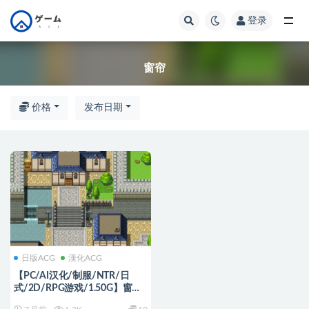
登录
全部
窗帘
价格
发布日期
日版ACG
漢化ACG
【PC/AI汉化/制服/NTR/日
式/2D/RPG游戏/1.50G】窗帘
的另一侧 Ver1.8 AI汉化版＋全