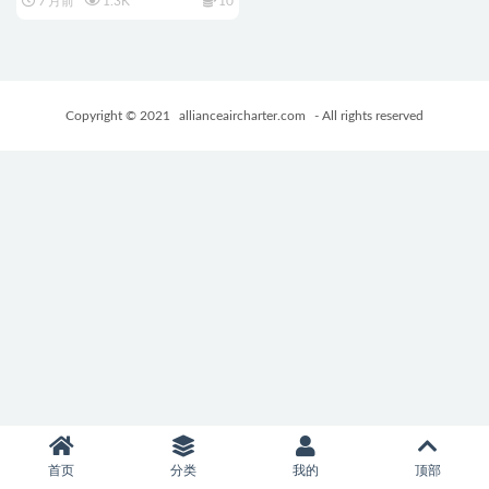
7 月前
1.3K
10
回想存档+制服+NTR+日式
2DRPG游戏+1.50G
Copyright © 2021
allianceaircharter.com
- All rights reserved
首页
分类
我的
顶部