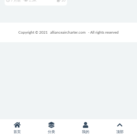
7 月前
1.3K
10
回想存档+制服+NTR+日式
2DRPG游戏+1.50G
Copyright © 2021
allianceaircharter.com
- All rights reserved
首页
分类
我的
顶部