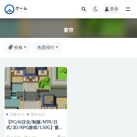
登录
全部
窗帘
价格
热度排行
日版ACG
漢化ACG
【PC/AI汉化/制服/NTR/日
式/2D/RPG游戏/1.50G】窗帘
的另一侧 Ver1.8 AI汉化版＋全