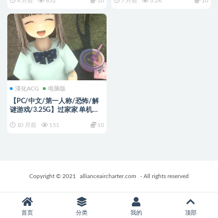
4 月前
632
10
7 月前
3.2K
10
+欧美SLG游戏+1.77G
STEPMOM)Ver0.096.99.5.4STE
AM官方中文步兵版+欧美3D游
戏+14.6G
漢化ACG
电脑版
【PC/中文/第一人称/恐怖/解
谜游戏/3.25G】过家家 单机中
文版+第一人称恐怖解谜游戏
10 月前
151
10
+3.25G
Copyright © 2021
allianceaircharter.com
- All rights reserved
首页
分类
我的
顶部