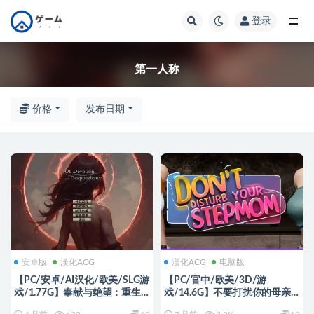
登录
全部
第一人称
价格
发布日期
安卓版
漢化ACG
漢化ACG
电脑版
【PC/安卓/AI汉化/欧美/SLG游
【PC/官中/欧美/3D/游
戏/1.77G】奉献与绝望：重生
戏/14.6G】不要打扰你的母亲
Ver1.0.11 AI汉化版+PC+安卓
(Don’t Disturb Your