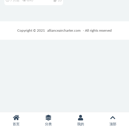
7 月前
690
10
さらを支えたい）Ver1.0.4 072
官中步兵+存档+日式SLG游戏
+450M
Copyright © 2021
allianceaircharter.com
- All rights reserved
首页
分类
我的
顶部