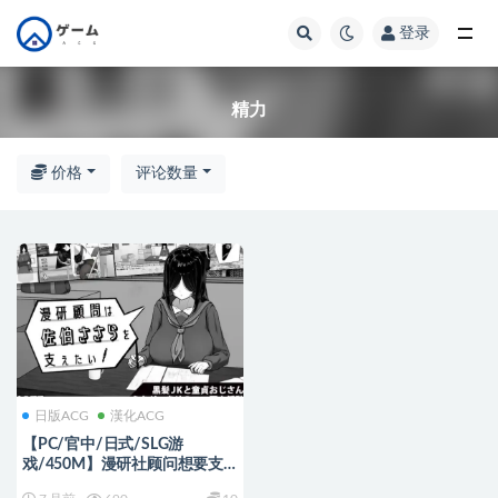
登录
全部
精力
价格
评论数量
日版ACG
漢化ACG
【PC/官中/日式/SLG游
戏/450M】漫研社顾问想要支
持佐伯沙罗（漫研顧問は佐伯さ