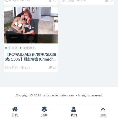
4 周前
294
10
3 月前
252
10
汉化版 PC+安卓+日系
+PC+安卓+日系SLG游戏+7.22G
SLG+7.21G
安卓版
漢化ACG
【PC/安卓/AI汉化/欧美/SLG游
戏/1.50G】绯红誓言 (Crimson
Vow) Ch2 AI汉化版+PC+安卓
4 月前
699
10
+欧美SLG游戏+1.50G
Copyright © 2021
allianceaircharter.com
- All rights reserved
首页
分类
我的
顶部