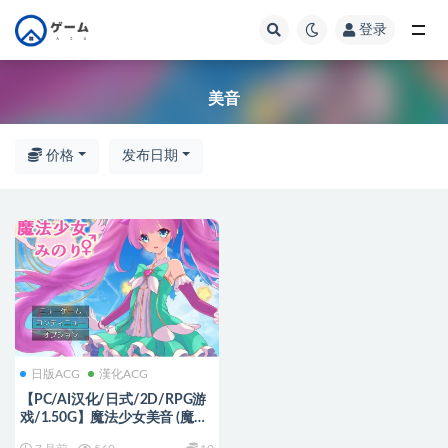
登录
全部
美音
价格
发布日期
日版ACG
漢化ACG
【PC/AI汉化/日式/2D/RPG游
戏/1.50G】魔法少女美音 (魔法
少女みのり) AI汉化版+全回想存