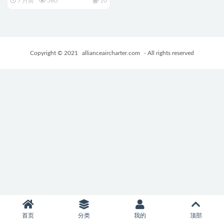
7 月前
560
10
档+日式2DRPG游戏+1.50G
Copyright © 2021
allianceaircharter.com
- All rights reserved
首页
分类
我的
顶部