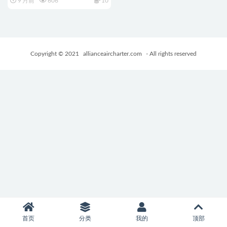
9 月前
606
10
风玄幻卡牌RPG游戏+377M
Copyright © 2021
allianceaircharter.com
- All rights reserved
首页
分类
我的
顶部