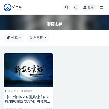
登录
全部
聊斋志异
价格
发布日期
漢化ACG
电脑版
【PC/官中/2D/国风/玄幻/卡
牌/RPG游戏/377M】聊斋志异
录 官方中文版+全CG解锁+2D国