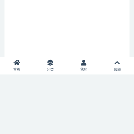
首页
分类
我的
顶部
Copyright © 2021
allianceaircharter.com
- All rights reserved