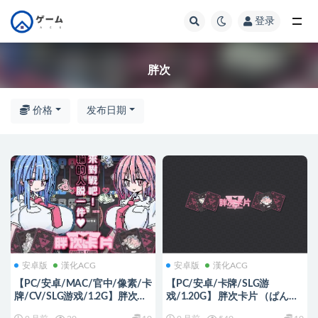
登录
全部
胖次
价格
发布日期
安卓版
漢化ACG
安卓版
漢化ACG
【PC/安卓/MAC/官中/像素/卡
【PC/安卓/卡牌/SLG游
牌/CV/SLG游戏/1.2G】胖次卡
戏/1.20G】 胖次卡片 （ぱんつ
片 (ぱんつかぁど) Ver1.3.1官方
かぁど） Ver1.3.1 +MAC 072官