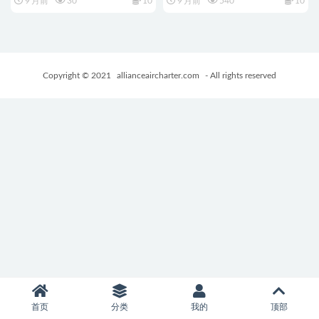
9 月前
30
10
9 月前
540
10
中文版+PC+安卓+MAC+像素卡
中版+卡牌SLG游戏+PC+安卓
牌CV SLG游戏+1.2G
+1.20G
Copyright © 2021
allianceaircharter.com
- All rights reserved
首页
分类
我的
顶部