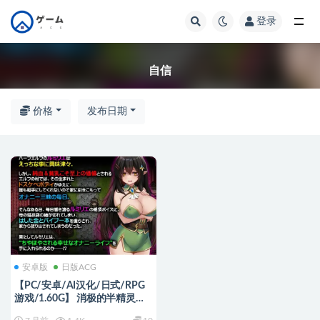
登录
全部
自信
价格
发布日期
安卓版
日版ACG
【PC/安卓/AI汉化/日式/RPG
游戏/1.60G】 消极的半精灵想
要被宠爱 内嵌AI汉化版+作弊码