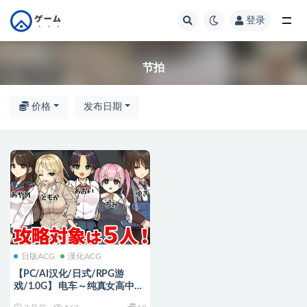
登录
全部
节拍
价格
发布日期
日版ACG
漢化ACG
【PC/AI汉化/日式/RPG游
戏/1.0G】 电车～纯真女高中生
（電車～清純JKは） AI汉化版