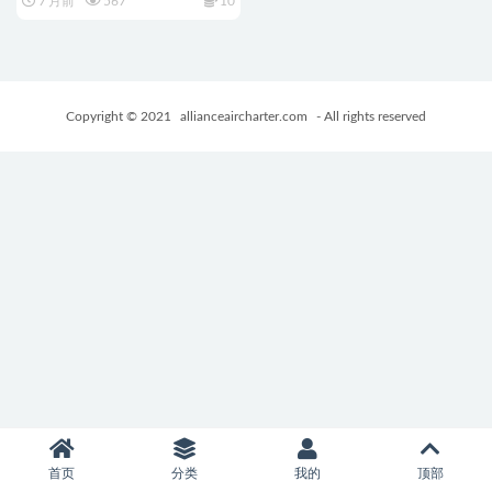
7 月前
567
10
+日式RPG游戏+1.0G
Copyright © 2021
allianceaircharter.com
- All rights reserved
首页
分类
我的
顶部